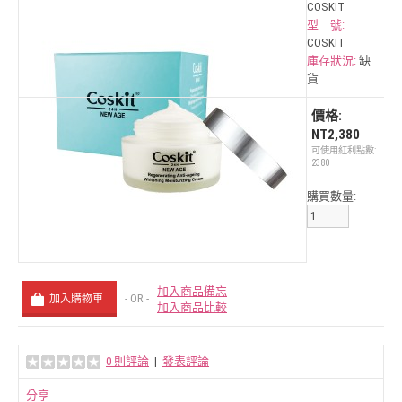
COSKIT
型 號:
COSKIT
庫存狀況:
缺
貨
價格:
NT2,380
可使用紅利點數:
2380
購買數量:
加入商品備忘
- OR -
加入商品比較
0 則評論
|
發表評論
分享