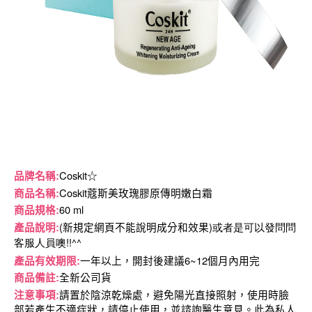
Coskit
品牌名稱
:
☆
Coskit蔻斯美玫瑰膠原傳明嫩白霜
商品名稱
:
60 ml
商品規格
:
(
)或者是可以發問問
產品說明
:
新規定網頁不能說明成分和效果
客服人員噢!!^^
6~12
產品有效期限
:
一年以上
，開封後建議
個月內用完
商品備註
:
全新公司貨
注意事項
:
請置於陰涼乾燥處，避免陽光直接照射，使用時臉
部若產生不適症狀，請停止使用，並諮詢醫生意見。此為私人