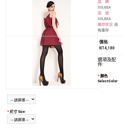
品 牌:
SOLIDEA
型 號:
SOLIDEA
庫存狀況:
尚
有庫存
價格:
NT4,180
選項及配
件:
*
顏色
SelectColor:
*
尺寸 Size: