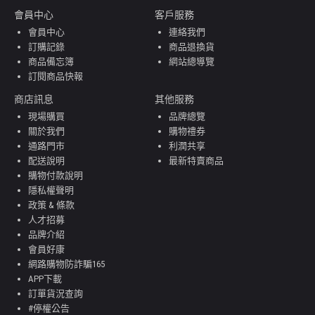
會員中心
客戶服務
會員中心
連絡我們
訂購記錄
商品退換貨
商品備忘簿
網站總導覽
訂閱商品快報
商店訊息
其他服務
現場購買
品牌總覽
關於我們
購物禮券
通路門市
利潤共享
配送說明
最新特賣商品
購物付款說明
隱私權聲明
政策 & 條款
人才招募
品牌介紹
會員好康
網路購物防詐騙165
APP下載
訂單貨況查詢
#停權公告