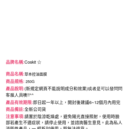
Coskit
品牌名稱
:
☆
草本控油面膜
商品名稱
:
250G
商品規格
:
(
)或者是可以發問問
產品說明
:
新規定網頁不能說明成分和效果
客服人員噢!!^^
6~12
產品有效期限
:
即日起一年以上，開封後建議
個月內用完
商品備註
:
全新公司貨
注意事項
:
請置於陰涼乾燥處，避免陽光直接照射，使用時臉
部若產生不適症狀，請停止使用，並諮詢醫生意見。此為私人
消耗性產品，一
經拆封使用，恕無法退貨。